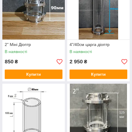
2" Міні Діоптр
4"/40см царга діоптр
В наявності
В наявності
850
2 950
₴
₴
Купити
Купити