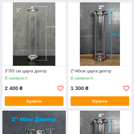
3"/55 см царга діоптр
2"/40см царга діоптр
В наявності
В наявності
2 400
1 300
₴
₴
Купити
Купити