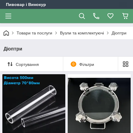
Пивовар і Винокур
Товари та послуги
Вузли та комплектуючі
Діоптри
Діоптри
Сортування
0
Фільтри