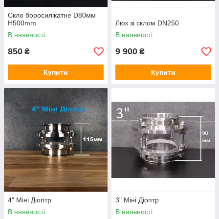
Скло боросилікатне D80мм
H500mm
Люк зі склом DN250
В наявності
В наявності
850
9 900
₴
₴
Купити
Купити
4" Міні Діоптр
3" Міні Діоптр
В наявності
В наявності