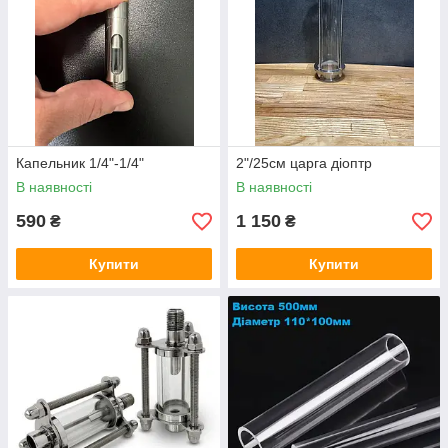
Капельник 1/4"-1/4"
2"/25см царга діоптр
В наявності
В наявності
590
1 150
₴
₴
Купити
Купити