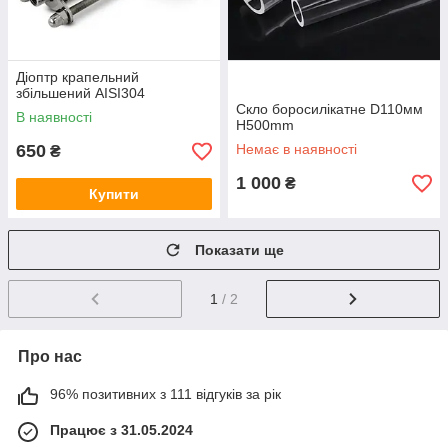
Діоптр крапельний
збільшений AISI304
Скло боросилікатне D110мм
В наявності
H500mm
650
Немає в наявності
₴
1 000
₴
Купити
Показати ще
1
/ 2
Про нас
96% позитивних з 111 відгуків за рік
Працює з 31.05.2024