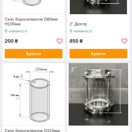
Скло боросилікатне D80мм
H100мм
2" Діоптр
В наявності
В наявності
200
850
₴
₴
Купити
Купити
Скло боросилікатне D110мм