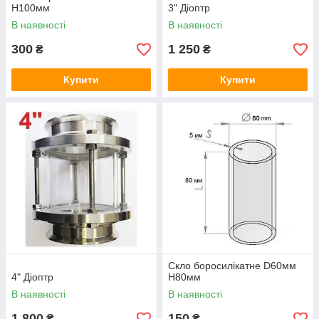
H100мм
3" Діоптр
В наявності
В наявності
300
1 250
₴
₴
Купити
Купити
Скло боросилікатне D60мм
4" Діоптр
Н80мм
В наявності
В наявності
1 800
150
₴
₴