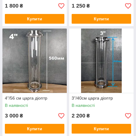
1 800
1 250
₴
₴
Купити
Купити
4"/56 см царга діоптр
3"/40см царга діоптр
В наявності
В наявності
3 000
2 200
₴
₴
Купити
Купити