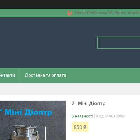
Львів Любінська 92, Львів, Україн
онтакти
Доставка та оплата
2" Міні Діоптр
В наявності
Код:
MAG1099М
850 ₴