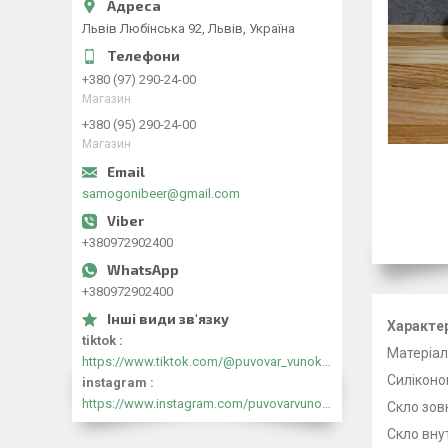
Львів Любінська 92, Львів, Україна
+380 (97) 290-24-00
Магазин
+380 (95) 290-24-00
Магазин
samogonibeer@gmail.com
+380972902400
+380972902400
Характе
tiktok
Матеріал
https://www.tiktok.com/@puvovar_vunokyr?_t=8mtFlfwFVHa&_r=1
Силіконо
instagram
https://www.instagram.com/puvovarvunokyr?igsh=cjB5N291MmNiOXZk&utm_source=qr
Скло зов
Скло вну