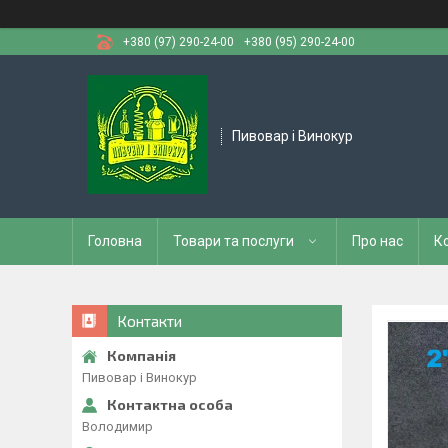
+380 (97) 290-24-00
+380 (95) 290-24-00
Пивовар і Винокур
Головна
Товари та послуги
Про нас
К
Контакти
Пивовар і Винокур
Володимир