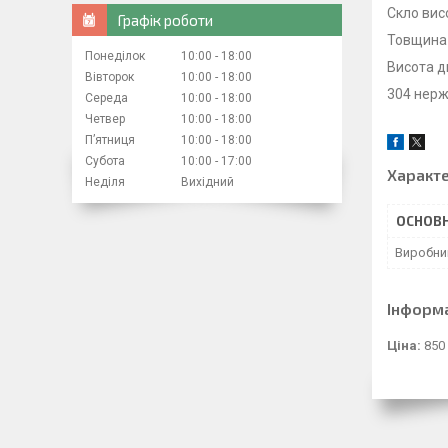
Скло вис
Графік роботи
Товщина 
Понеділок
10:00
18:00
Висота д
Вівторок
10:00
18:00
304 нерж
Середа
10:00
18:00
Четвер
10:00
18:00
Пʼятниця
10:00
18:00
Субота
10:00
17:00
Характ
Неділя
Вихідний
ОСНОВН
Виробни
Інформ
Ціна:
850