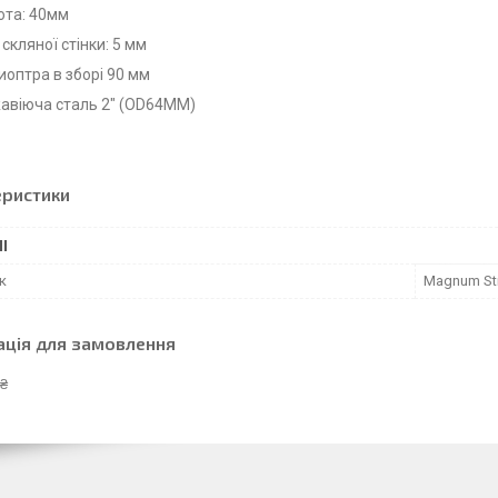
ота: 40мм
скляної стінки: 5 мм
иоптра в зборі 90 мм
авіюча сталь 2" (OD64MM)
еристики
І
к
Magnum Sti
ація для замовлення
 ₴