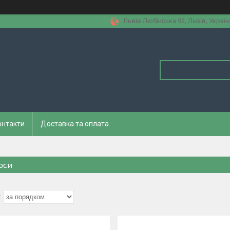
Львів Любінська 92, Львів, Україн
онтакти
Доставка та оплата
оси