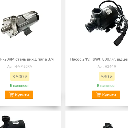
P-20RM сталь вихід папа 3/4
Насос 24V, 19Wt, 800л/г. відц
Н-MP-20RM
Н24-19
3 500 ₴
530 ₴
В наявності
В наявності
Купити
Купити