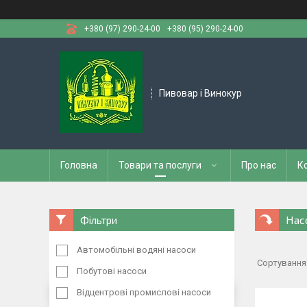
+380 (97) 290-24-00
+380 (95) 290-24-00
Пивовар і Винокур
Головна
Товари та послуги
Про нас
К
Нас
Фільтри
Автомобільні водяні насоси
Побутові насоси
Відцентрові промислові насоси