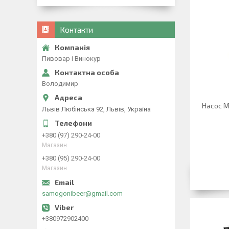
Контакти
Пивовар і Винокур
Володимир
Насос M
Львів Любінська 92, Львів, Україна
+380 (97) 290-24-00
Магазин
+380 (95) 290-24-00
Магазин
samogonibeer@gmail.com
+380972902400