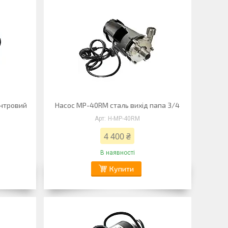
ентровий
Насос MP-40RM сталь вихід папа 3/4
Н-MP-40RM
4 400 ₴
В наявності
Купити