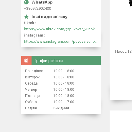
+380972902400
tiktok
https://www.tiktok.com/@puvovar_vunokyr?_t=8mtFlfwFVHa&_r=1
instagram
https://www.instagram.com/puvovarvunokyr?igsh=cjB5N291MmNiOXZk&utm_source=qr
Насос 12
Графік роботи
Понеділок
10:00
18:00
Вівторок
10:00
18:00
Середа
10:00
18:00
Четвер
10:00
18:00
Пʼятниця
10:00
18:00
Субота
10:00
17:00
Неділя
Вихідний