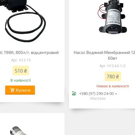
V, 19Wt, 800л/г. відцентровий
Насос Водяний Мембранний 12в
60вт
Н12-19
Н12-60-1/2
510 ₴
780 ₴
В наявності
Немає в наявності
Купити
+380 (97) 290-24-00
Магазин