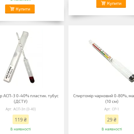
Купити
Купити
р АСП-3 0-40% пластик. тубус
Спиртомір чарковий 0-80%, м
(ДСТУ)
(10 см)
АСП-3п (0-40)
СР-1
119 ₴
29 ₴
В наявності
В наявності