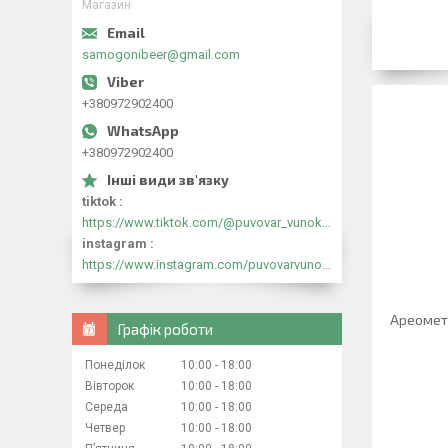
Магазин
samogonibeer@gmail.com
+380972902400
+380972902400
tiktok
https://www.tiktok.com/@puvovar_vunokyr?_t=8mtFlfwFVHa&_r=1
instagram
https://www.instagram.com/puvovarvunokyr?igsh=cjB5N291MmNiOXZk&utm_source=qr
Ареомет
Графік роботи
Понеділок
10:00
18:00
Вівторок
10:00
18:00
Середа
10:00
18:00
Четвер
10:00
18:00