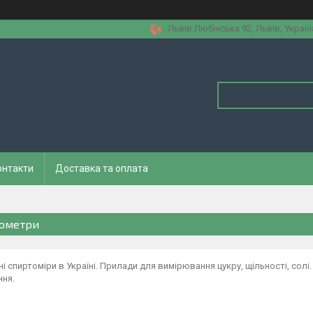
Львів Любінська 92, Львів, Україн
онтакти
Доставка та оплата
ометри
і спиртоміри в Україні. Прилади для вимірювання цукру, щільності, солі
ння.