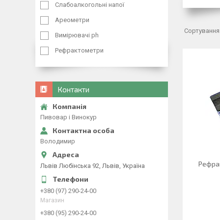
Слабоалкогольні напої
Ареометри
Вимірювачі ph
Рефрактометри
Контакти
Пивовар і Винокур
Володимир
Рефрак
Львів Любінська 92, Львів, Україна
+380 (97) 290-24-00
Магазин
+380 (95) 290-24-00