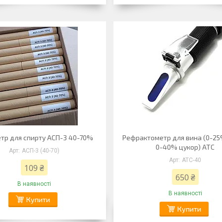
тр для спирту АСП-3 40-70%
Рефрактометр для вина (0-25
0-40% цукор) АТС
АСП-3 (40-70)
АТС-40
109 ₴
650 ₴
В наявності
В наявності
Купити
Купити