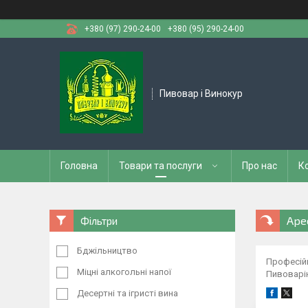
+380 (97) 290-24-00
+380 (95) 290-24-00
Пивовар і Винокур
Головна
Товари та послуги
Про нас
К
Аре
Фільтри
Бджільництво
Професійн
Міцні алкогольні напої
Пивоварі
Десертні та ігристі вина