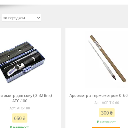
тометр для соку (0-32 Brix)
Ареометр з термометром 0-6
АТС-100
АСП-Т-0-60
АТС-100
300 ₴
650 ₴
В наявності
В наявності