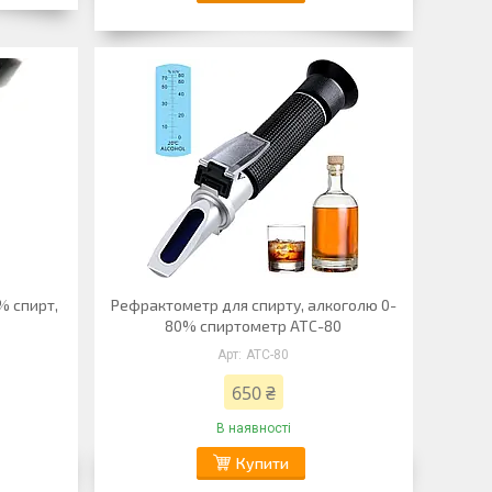
% спирт,
Рефрактометр для спирту, алкоголю 0-
80% спиртометр ATC-80
АТС-80
650 ₴
В наявності
Купити