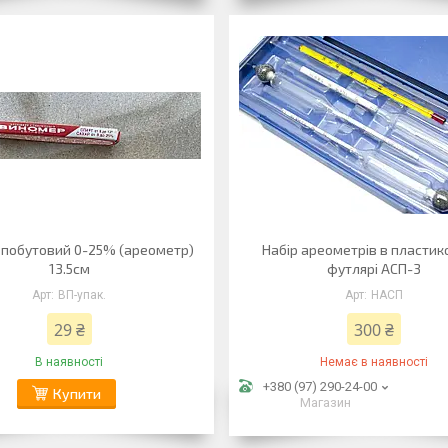
 побутовий 0-25% (ареометр)
Набір ареометрів в пласти
13.5см
футлярі АСП-3
ВП-упак.
НАСП
29 ₴
300 ₴
В наявності
Немає в наявності
+380 (97) 290-24-00
Купити
Магазин