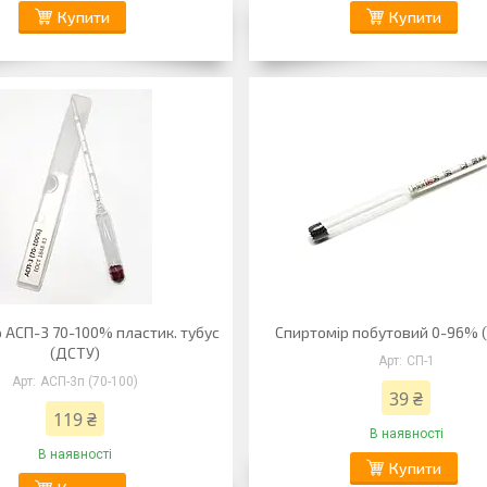
Купити
Купити
 АСП-3 70-100% пластик. тубус
Спиртомір побутовий 0-96% (
(ДСТУ)
СП-1
АСП-3п (70-100)
39 ₴
119 ₴
В наявності
В наявності
Купити