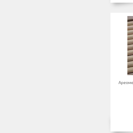
Ареоме