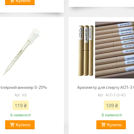
Купити
пілярний виномір 0-25%
Ареометр для спирту АСП-3
КВ
АСП-3 (0-40)
119 ₴
109 ₴
В наявності
В наявності
Купити
Купити