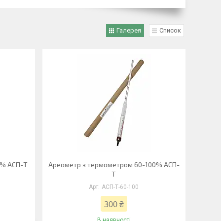
Галерея
Список
0% АСП-Т
Ареометр з термометром 60-100% АСП-
Т
АСП-Т-60-100
300 ₴
В наявності