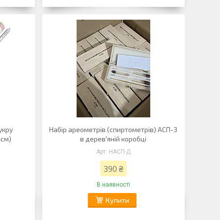
укру
Набір ареометрів (спиртометрів) АСП-3
 см)
в дерев'яній коробці
НАСП-Д
390 ₴
В наявності
Купити