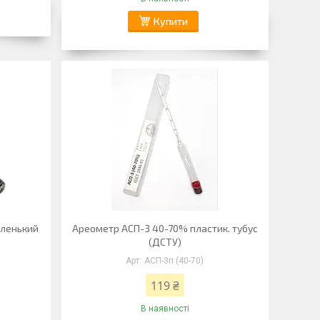
Купити
аленький
Ареометр АСП-3 40-70% пластик. тубус
(ДСТУ)
АСП-3п (40-70)
119 ₴
В наявності