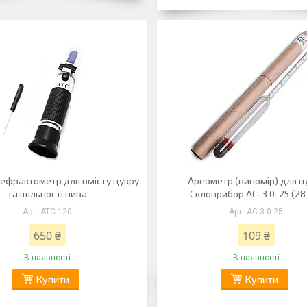
рефрактометр для вмісту цукру
Ареометр (виномір) для ц
та щільності пива
Склоприбор АС-3 0-25 (28
АТС-120
АС-3 0-25
650 ₴
109 ₴
В наявності
В наявності
Купити
Купити