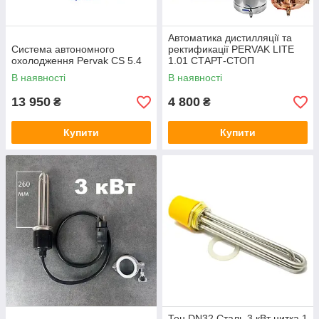
Автоматика дистилляції та
Система автономного
ректификації PERVAK LITE
охолодження Pervak CS 5.4
1.01 СТАРТ-СТОП
В наявності
В наявності
13 950
4 800
₴
₴
Купити
Купити
Тен DN32 Сталь 3 кВт нитка 1