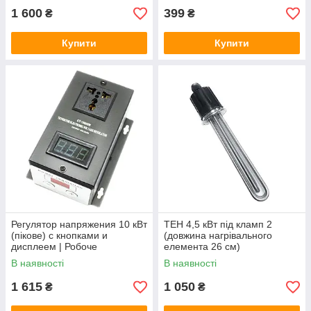
1 600
399
₴
₴
Купити
Купити
Регулятор напряжения 10 кВт
ТЕН 4,5 кВт під кламп 2
(пікове) с кнопками и
(довжина нагрівального
дисплеем | Робоче
елемента 26 см)
навантаження- 5-6 кВт!
В наявності
В наявності
1 615
1 050
₴
₴