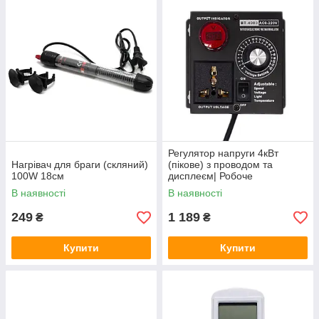
Регулятор напруги 4кВт
Нагрівач для браги (скляний)
(пікове) з проводом та
100W 18см
дисплеєм| Робоче
навантаження 2-2,5 кВт!
В наявності
В наявності
249
1 189
₴
₴
Купити
Купити