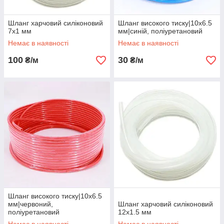
Шланг харчовий силіконовий
Шланг високого тиску|10х6.5
7х1 мм
мм|синій, поліуретановий
Немає в наявності
Немає в наявності
100
30
₴/м
₴/м
Шланг високого тиску|10х6.5
мм|червоний,
Шланг харчовий силіконовий
поліуретановий
12х1.5 мм