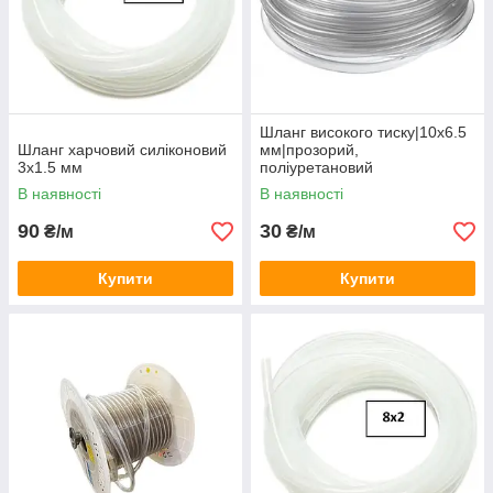
Шланг високого тиску|10х6.5
Шланг харчовий силіконовий
мм|прозорий,
3х1.5 мм
поліуретановий
В наявності
В наявності
90
30
₴/м
₴/м
Купити
Купити