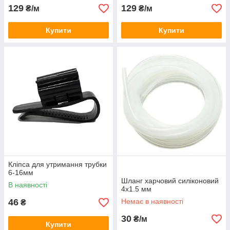
129
129
₴/м
₴/м
Купити
Купити
Кліпса для утримання трубки
6-16мм
Шланг харчовий силіконовий
В наявності
4х1.5 мм
46
Немає в наявності
₴
30
₴/м
Купити