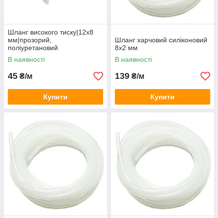
Шланг високого тиску|12х8
мм|прозорий,
Шланг харчовий силіконовий
поліуретановий
8х2 мм
В наявності
В наявності
45
139
₴/м
₴/м
Купити
Купити