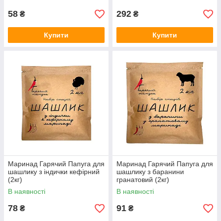
58
292
₴
₴
Купити
Купити
Маринад Гарячий Папуга для
Маринад Гарячий Папуга для
шашлику з індички кефірний
шашлику з баранини
(2кг)
гранатовий (2кг)
В наявності
В наявності
78
91
₴
₴