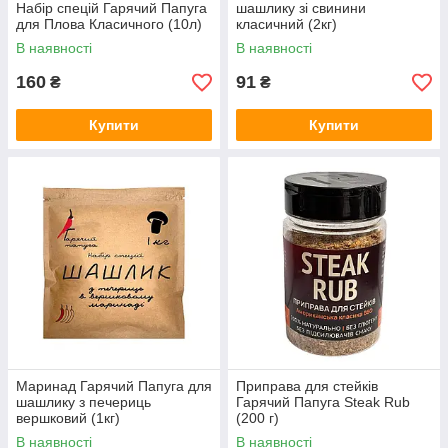
Набір спецій Гарячий Папуга
шашлику зі свинини
для Плова Класичного (10л)
класичний (2кг)
В наявності
В наявності
160
91
₴
₴
Купити
Купити
Маринад Гарячий Папуга для
Приправа для стейків
шашлику з печериць
Гарячий Папуга Steak Rub
вершковий (1кг)
(200 г)
В наявності
В наявності