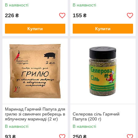
В наявності
В наявності
226
155
₴
₴
Купити
Купити
Маринад Гарячий Папуга для
грилю зі свинячих реберець в
Селерова сіль Гарячий
яблучному маринаді (2 кг)
Папуга (200 г)
В наявності
В наявності
93
250
₴
₴