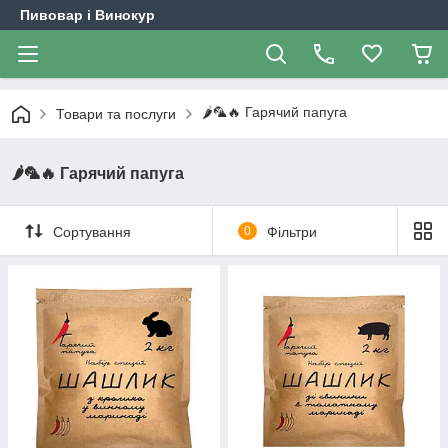
Пивовар і Винокур
🌶🦜🔥 Гарячий папуга
Товари та послуги
🌶🦜🔥 Гарячий папуга
Сортування
0
Фільтри