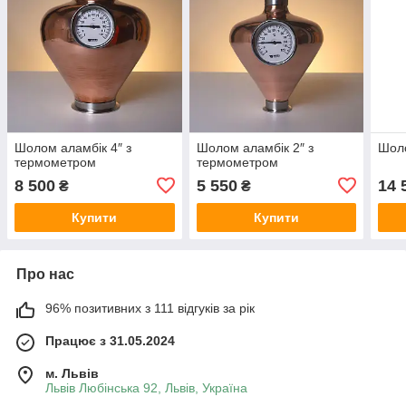
Шолом аламбік 4″ з
Шолом аламбік 2″ з
Шоло
термометром
термометром
8 500
5 550
14 
₴
₴
Купити
Купити
Про нас
96% позитивних з 111 відгуків за рік
Працює з 31.05.2024
м. Львів
Львів Любінська 92, Львів, Україна