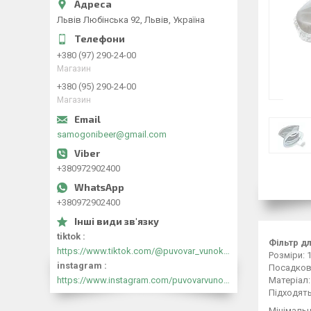
Львів Любінська 92, Львів, Україна
+380 (97) 290-24-00
Магазин
+380 (95) 290-24-00
Магазин
samogonibeer@gmail.com
+380972902400
+380972902400
tiktok
Фільтр дл
https://www.tiktok.com/@puvovar_vunokyr?_t=8mtFlfwFVHa&_r=1
Розміри: 1
instagram
Посадков
https://www.instagram.com/puvovarvunokyr?igsh=cjB5N291MmNiOXZk&utm_source=qr
Матеріал:
Підходять
Мінімальн