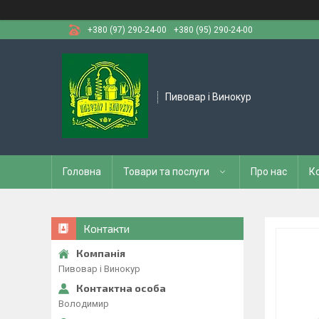
+380 (97) 290-24-00
+380 (95) 290-24-00
Пивовар і Винокур
Головна
Товари та послуги
Про нас
К
Контакти
Пивовар і Винокур
Володимир