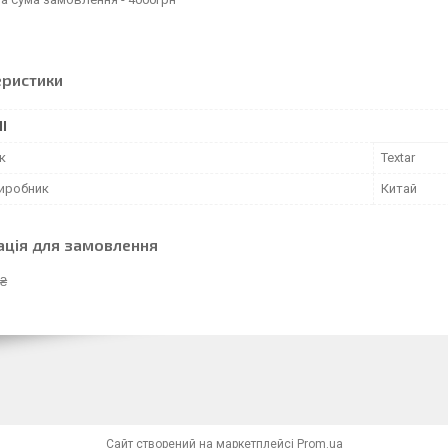
еристики
І
к
Textar
виробник
Китай
ація для замовлення
 ₴
Сайт створений на маркетплейсі
Prom.ua