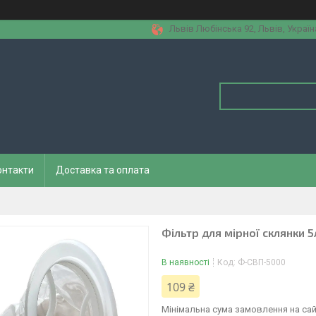
Львів Любінська 92, Львів, Україн
онтакти
Доставка та оплата
Фільтр для мірної склянки 5
В наявності
Код:
Ф-СВП-5000
109 ₴
Мінімальна сума замовлення на сай