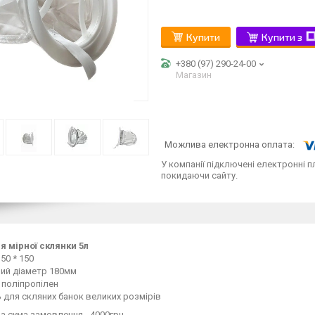
Купити
Купити з
+380 (97) 290-24-00
Магазин
У компанії підключені електронні п
покидаючи сайту.
я мірної склянки 5л
50 * 150
ий діаметр 180мм
 поліпропілен
 для скляних банок великих розмірів
а сума замовлення - 4000грн