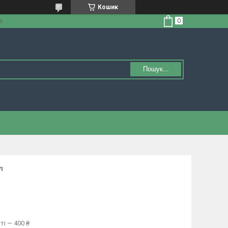
Кошик
а
Пошук...
л
ті — 400 ₴