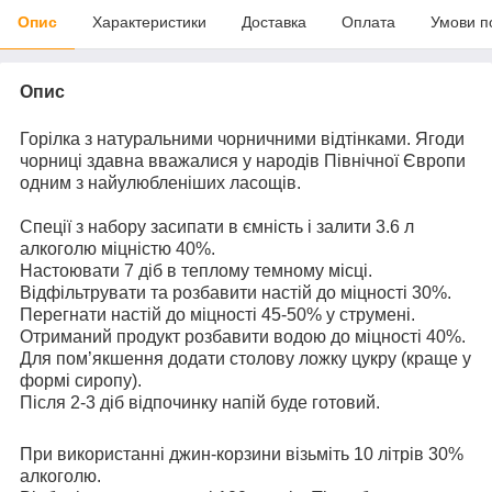
Опис
Характеристики
Доставка
Оплата
Умови п
Опис
Горілка з натуральними чорничними відтінками. Ягоди
чорниці здавна вважалися у народів Північної Європи
одним з найулюбленіших ласощів.
Спеції з набору засипати в ємність і залити 3.6 л
алкоголю міцністю 40%.
Настоювати 7 діб в теплому темному місці.
Відфільтрувати та розбавити настій до міцності 30%.
Перегнати настій до міцності 45-50% у струмені.
Отриманий продукт розбавити водою до міцності 40%.
Для пом’якшення додати столову ложку цукру (краще у
формі сиропу).
Після 2-3 діб відпочинку напій буде готовий.
При використанні джин-корзини візьміть 10 літрів 30%
алкоголю.