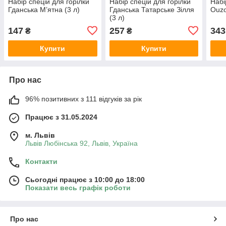
Набір спецій для горілки
Набір спецій для горілки
Набі
Гданська М’ятна (3 л)
Гданська Татарське Зілля
Ouzo
(3 л)
147
257
343
₴
₴
Купити
Купити
Про нас
96% позитивних з 111 відгуків за рік
Працює з 31.05.2024
м. Львів
Львів Любінська 92, Львів, Україна
Контакти
Сьогодні працює з 10:00 до 18:00
Показати весь графік роботи
Про нас