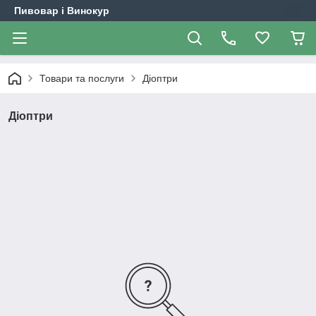
Пивовар і Винокур
Товари та послуги
Діоптри
Діоптри