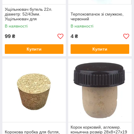
Ущільнювач бутель 22л.
діаметр: 52/43мм.
Терпоковпачок зі смужкою,
Ущільнювач для
червоний
гідрозатвора.
В наявності
В наявності
99
4
₴
₴
Купити
Купити
Корок корковий, агломер.
Корокова пробка для бутля,
коньячна розмір 28х8+27х19