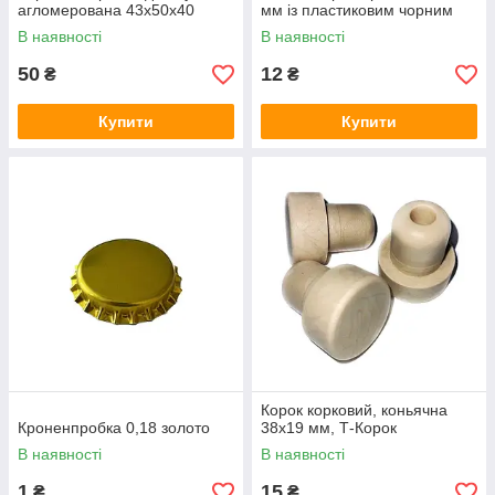
агломерована 43х50х40
мм із пластиковим чорним
ковпачком
В наявності
В наявності
50
12
₴
₴
Купити
Купити
Корок корковий, коньячна
Кроненпробка 0,18 золото
38х19 мм, Т-Корок
В наявності
В наявності
1
15
₴
₴