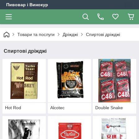
Пивовар і Винокур
Товари та послуги
Дріжджі
Спиртові дріжджі
Спиртові дріжджі
Hot Rod
Alcotec
Double Snake