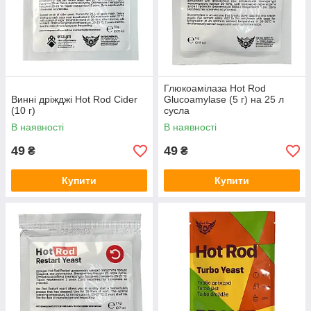
Глюкоамілаза Hot Rod
Винні дріжджі Hot Rod Cider
Glucoamylase (5 г) на 25 л
(10 г)
сусла
В наявності
В наявності
49
49
₴
₴
Купити
Купити