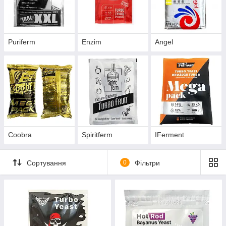
Puriferm
Enzim
Angel
Coobra
Spiritferm
IFerment
Сортування
0
Фільтри