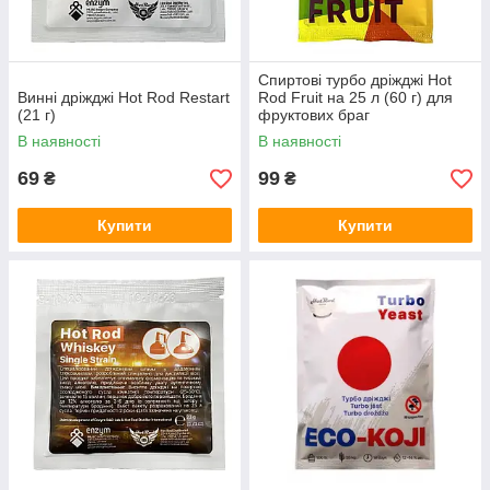
Спиртові турбо дріжджі Hot
Винні дріжджі Hot Rod Restart
Rod Fruit на 25 л (60 г) для
(21 г)
фруктових браг
В наявності
В наявності
69
99
₴
₴
Купити
Купити